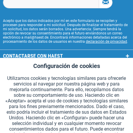
Acepto que los datos indicados por mí en este formulario se recopilen y
procesen para responder a mi solicitud. Después de finalizar el tratamiento de
mi solicitud, los datos serán borrados. Una advertencia: Siempre tendrá la
opción de revocar su consentimiento para el futuro enviándonos un correo
electrónico a mail@haest.de. Encontrará informaciones detalladas acerca del
procesamiento de los datos de usuarios en nuestra
declaración de privacidad
.
CONTACTARSE CON HAEST
Configuración de cookies
Aktiv
Funcionales
SERVICIOS HAEST
Utilizamos cookies y tecnologías similares para ofrecerle
INFORMACIÓN GENERAL
servicios al navegar por nuestra página web y para
Aktiv
Seguimiento
mejorarla continuamente. Para ello, recopilamos datos
MODOS DE PAGO
sobre su comportamiento de uso. Haciendo clic en
«Aceptar» acepta el uso de cookies y tecnologías similares
para los fines previamente mencionados. Dado el caso,
*Todos los precios incluyen IVA. Se añaden
los gastos de envío.
.
esto podría incluir el tratamiento de sus datos en Estados
Unidos. Haciendo clic en «Configurar» puede hacer una
Configuración de cookies
Solicitar catálogos (en alemán)
selección individual y en cualquier momento revocar
consentimientos dados para el futuro. Puede encontrar
Grabados láser en testigos
Boletín
¿Quiénes somos?
Ayuda