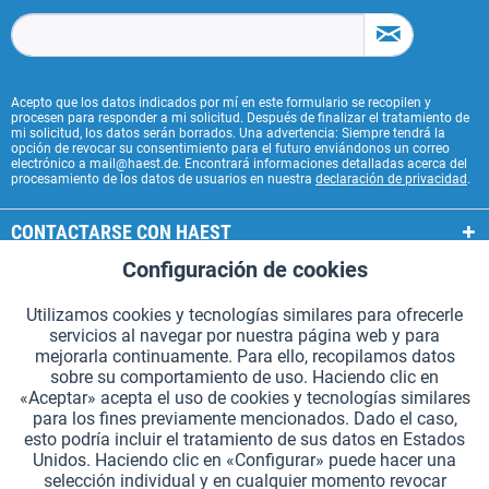
Acepto que los datos indicados por mí en este formulario se recopilen y
procesen para responder a mi solicitud. Después de finalizar el tratamiento de
mi solicitud, los datos serán borrados. Una advertencia: Siempre tendrá la
opción de revocar su consentimiento para el futuro enviándonos un correo
electrónico a mail@haest.de. Encontrará informaciones detalladas acerca del
procesamiento de los datos de usuarios en nuestra
declaración de privacidad
.
CONTACTARSE CON HAEST
Configuración de cookies
Aktiv
Funcionales
SERVICIOS HAEST
Utilizamos cookies y tecnologías similares para ofrecerle
INFORMACIÓN GENERAL
servicios al navegar por nuestra página web y para
Aktiv
Seguimiento
mejorarla continuamente. Para ello, recopilamos datos
MODOS DE PAGO
sobre su comportamiento de uso. Haciendo clic en
«Aceptar» acepta el uso de cookies y tecnologías similares
para los fines previamente mencionados. Dado el caso,
*Todos los precios incluyen IVA. Se añaden
los gastos de envío.
.
esto podría incluir el tratamiento de sus datos en Estados
Unidos. Haciendo clic en «Configurar» puede hacer una
Configuración de cookies
Solicitar catálogos (en alemán)
selección individual y en cualquier momento revocar