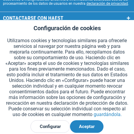
procesamiento de los datos de usuarios en nuestra
declaración de privacidad
.
CONTACTARSE CON HAEST
Configuración de cookies
Aktiv
Funcionales
SERVICIOS HAEST
Utilizamos cookies y tecnologías similares para ofrecerle
INFORMACIÓN GENERAL
servicios al navegar por nuestra página web y para
Aktiv
Seguimiento
mejorarla continuamente. Para ello, recopilamos datos
MODOS DE PAGO
sobre su comportamiento de uso. Haciendo clic en
«Aceptar» acepta el uso de cookies y tecnologías similares
para los fines previamente mencionados. Dado el caso,
*Todos los precios incluyen IVA. Se añaden
los gastos de envío.
.
esto podría incluir el tratamiento de sus datos en Estados
Unidos. Haciendo clic en «Configurar» puede hacer una
Configuración de cookies
Solicitar catálogos (en alemán)
selección individual y en cualquier momento revocar
consentimientos dados para el futuro. Puede encontrar
Grabados láser en testigos
Boletín
¿Quiénes somos?
Ayuda
más información sobre las opciones de configuración y
revocación en nuestra declaración de protección de datos.
Contacto
Envío y pago
Devolución y reembolso
Puede conservar su selección individual con respecto al
Derecho de revocación
Protección de datos
uso de cookies en cualquier momento
guardándola.
Condiciones generales de contratación
Aviso legal
Configurar
Aceptar
Declarar el desistimiento