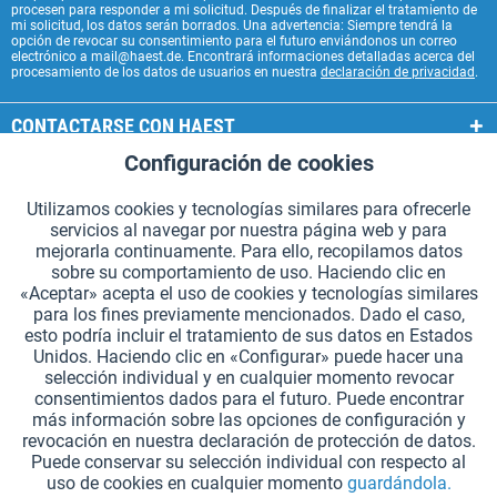
procesen para responder a mi solicitud. Después de finalizar el tratamiento de
mi solicitud, los datos serán borrados. Una advertencia: Siempre tendrá la
opción de revocar su consentimiento para el futuro enviándonos un correo
electrónico a mail@haest.de. Encontrará informaciones detalladas acerca del
procesamiento de los datos de usuarios en nuestra
declaración de privacidad
.
CONTACTARSE CON HAEST
Configuración de cookies
Aktiv
Funcionales
SERVICIOS HAEST
Utilizamos cookies y tecnologías similares para ofrecerle
INFORMACIÓN GENERAL
servicios al navegar por nuestra página web y para
Aktiv
Seguimiento
mejorarla continuamente. Para ello, recopilamos datos
MODOS DE PAGO
sobre su comportamiento de uso. Haciendo clic en
«Aceptar» acepta el uso de cookies y tecnologías similares
para los fines previamente mencionados. Dado el caso,
*Todos los precios incluyen IVA. Se añaden
los gastos de envío.
.
esto podría incluir el tratamiento de sus datos en Estados
Unidos. Haciendo clic en «Configurar» puede hacer una
Configuración de cookies
Solicitar catálogos (en alemán)
selección individual y en cualquier momento revocar
consentimientos dados para el futuro. Puede encontrar
Grabados láser en testigos
Boletín
¿Quiénes somos?
Ayuda
más información sobre las opciones de configuración y
revocación en nuestra declaración de protección de datos.
Contacto
Envío y pago
Devolución y reembolso
Puede conservar su selección individual con respecto al
Derecho de revocación
Protección de datos
uso de cookies en cualquier momento
guardándola.