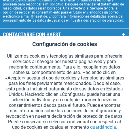
Acepto que los datos indicados por mí en este formulario se recopilen y
procesen para responder a mi solicitud. Después de finalizar el tratamiento de
mi solicitud, los datos serán borrados. Una advertencia: Siempre tendrá la
opción de revocar su consentimiento para el futuro enviándonos un correo
electrónico a mail@haest.de. Encontrará informaciones detalladas acerca del
procesamiento de los datos de usuarios en nuestra
declaración de privacidad
.
CONTACTARSE CON HAEST
Configuración de cookies
Aktiv
Funcionales
SERVICIOS HAEST
Utilizamos cookies y tecnologías similares para ofrecerle
INFORMACIÓN GENERAL
servicios al navegar por nuestra página web y para
Aktiv
Seguimiento
mejorarla continuamente. Para ello, recopilamos datos
MODOS DE PAGO
sobre su comportamiento de uso. Haciendo clic en
«Aceptar» acepta el uso de cookies y tecnologías similares
para los fines previamente mencionados. Dado el caso,
*Todos los precios incluyen IVA. Se añaden
los gastos de envío.
.
esto podría incluir el tratamiento de sus datos en Estados
Unidos. Haciendo clic en «Configurar» puede hacer una
Configuración de cookies
Solicitar catálogos (en alemán)
selección individual y en cualquier momento revocar
consentimientos dados para el futuro. Puede encontrar
Grabados láser en testigos
Boletín
¿Quiénes somos?
Ayuda
más información sobre las opciones de configuración y
revocación en nuestra declaración de protección de datos.
Contacto
Envío y pago
Devolución y reembolso
Puede conservar su selección individual con respecto al
Derecho de revocación
Protección de datos
uso de cookies en cualquier momento
guardándola.