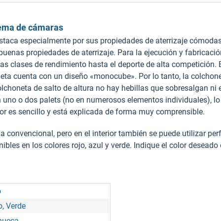
stema de cámaras
estaca especialmente por sus propiedades de aterrizaje cómodas 
 buenas propiedades de aterrizaje. Para la ejecución y fabricaci
 las clases de rendimiento hasta el deporte de alta competición.
honeta cuenta con un diseño «monocube». Por lo tanto, la colcho
colchoneta de salto de altura no hay hebillas que sobresalgan n
uno o dos palets (no en numerosos elementos individuales), lo 
rior es sencillo y está explicada de forma muy comprensible.
 convencional, pero en el interior también se puede utilizar pe
nibles en los colores rojo, azul y verde. Indique el color deseado
o
o, Verde
hueca