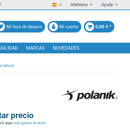
!
Atletismo
Ayuda
Español
Mi lista de deseos
Mi cuenta
0,00 € *
AGILIDAD
MARCAS
NOVEDADES
e altura
tar precio
IVA legal
más gastos de envío