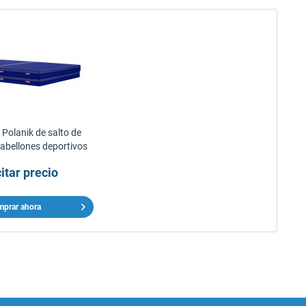
Polanik de salto de
pabellones deportivos
citar precio
prar ahora