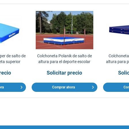
er de salto de
Colchoneta Polanik de salto de
Colchoneta 
eta superior
altura para el deporte escolar
altura para 
e
recio
Solicitar precio
Soli
ora
Comprar ahora
Com