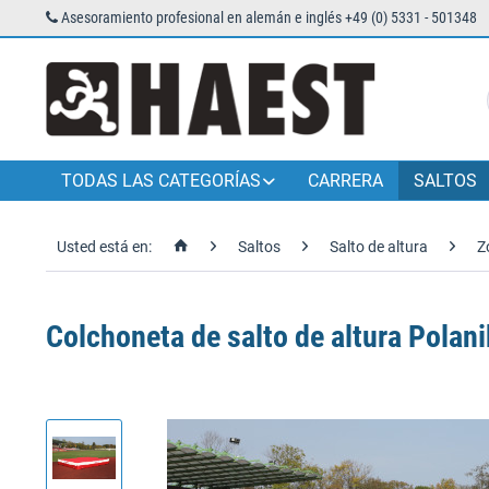
Asesoramiento profesional en alemán e inglés +49 (0) 5331 - 501348
TODAS LAS CATEGORÍAS
CARRERA
SALTOS
Usted está en:
Saltos
Salto de altura
Z
Colchoneta de salto de altura Polan