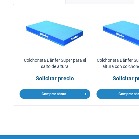
Colchoneta Bänfer Super para el
Colchoneta Bänfer Sup
salto de altura
altura con colchon
reversibl
Solicitar precio
Solicitar p
Comprar ahora
Comprar ah