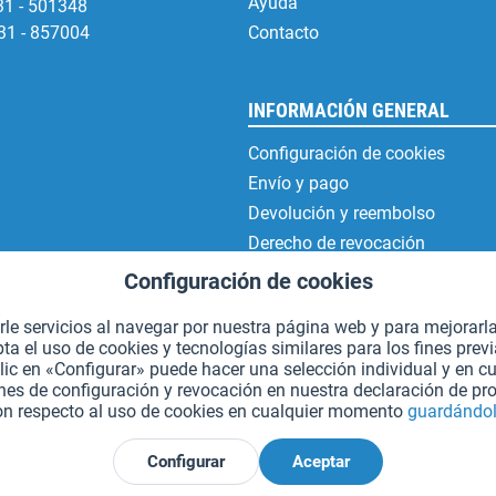
Ayuda
31 - 501348
31 - 857004
Contacto
INFORMACIÓN GENERAL
Configuración de cookies
Envío y pago
Devolución y reembolso
Derecho de revocación
Protección de datos
Configuración de cookies
Condiciones generales de contr
erle servicios al navegar por nuestra página web y para mejorarl
Aviso legal
 el uso de cookies y tecnologías similares para los fines prev
lic en «Configurar» puede hacer una selección individual y en 
es de configuración y revocación en nuestra declaración de pro
on respecto al uso de cookies en cualquier momento
guardándol
*Todos los precios incluyen IVA. Se añaden
los gastos de envío.
.
Configurar
Aceptar
Declarar el desistimiento