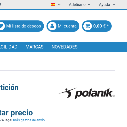
!
Atletismo
Ayuda
Español
Mi lista de deseos
Mi cuenta
0,00 € *
AGILIDAD
MARCAS
NOVEDADES
tición
tar precio
IVA legal
más gastos de envío