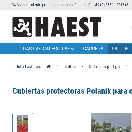
Asesoramiento profesional en alemán e inglés +49 (0) 5331 - 501348
TODAS LAS CATEGORÍAS
CARRERA
SALTOS
Usted está en:
Saltos
Salto con pértiga
Cubiertas protectoras Polanik para 