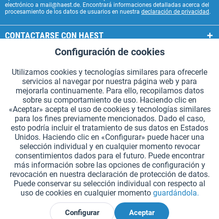
electrónico a mail@haest.de. Encontrará informaciones detalladas acerca del
procesamiento de los datos de usuarios en nuestra
declaración de privacidad
.
CONTACTARSE CON HAEST
Configuración de cookies
Aktiv
Funcionales
SERVICIOS HAEST
Utilizamos cookies y tecnologías similares para ofrecerle
INFORMACIÓN GENERAL
servicios al navegar por nuestra página web y para
Aktiv
Seguimiento
mejorarla continuamente. Para ello, recopilamos datos
MODOS DE PAGO
sobre su comportamiento de uso. Haciendo clic en
«Aceptar» acepta el uso de cookies y tecnologías similares
para los fines previamente mencionados. Dado el caso,
*Todos los precios incluyen IVA. Se añaden
los gastos de envío.
.
esto podría incluir el tratamiento de sus datos en Estados
Unidos. Haciendo clic en «Configurar» puede hacer una
Configuración de cookies
Solicitar catálogos (en alemán)
selección individual y en cualquier momento revocar
consentimientos dados para el futuro. Puede encontrar
Grabados láser en testigos
Boletín
¿Quiénes somos?
Ayuda
más información sobre las opciones de configuración y
revocación en nuestra declaración de protección de datos.
Contacto
Envío y pago
Devolución y reembolso
Puede conservar su selección individual con respecto al
Derecho de revocación
Protección de datos
uso de cookies en cualquier momento
guardándola.
Condiciones generales de contratación
Aviso legal
Configurar
Aceptar