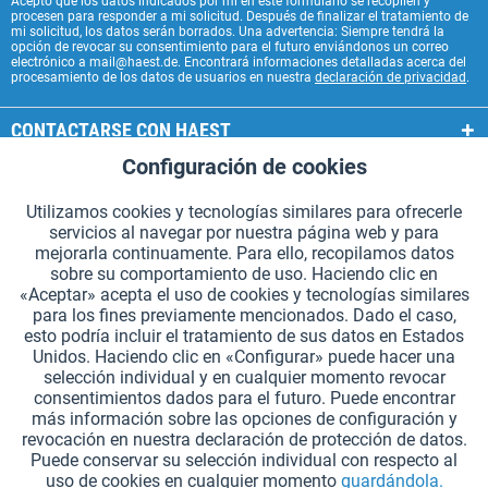
Acepto que los datos indicados por mí en este formulario se recopilen y
procesen para responder a mi solicitud. Después de finalizar el tratamiento de
mi solicitud, los datos serán borrados. Una advertencia: Siempre tendrá la
opción de revocar su consentimiento para el futuro enviándonos un correo
electrónico a mail@haest.de. Encontrará informaciones detalladas acerca del
procesamiento de los datos de usuarios en nuestra
declaración de privacidad
.
CONTACTARSE CON HAEST
Configuración de cookies
Aktiv
Funcionales
SERVICIOS HAEST
Utilizamos cookies y tecnologías similares para ofrecerle
INFORMACIÓN GENERAL
servicios al navegar por nuestra página web y para
Aktiv
Seguimiento
mejorarla continuamente. Para ello, recopilamos datos
MODOS DE PAGO
sobre su comportamiento de uso. Haciendo clic en
«Aceptar» acepta el uso de cookies y tecnologías similares
para los fines previamente mencionados. Dado el caso,
*Todos los precios incluyen IVA. Se añaden
los gastos de envío.
.
esto podría incluir el tratamiento de sus datos en Estados
Unidos. Haciendo clic en «Configurar» puede hacer una
Configuración de cookies
Solicitar catálogos (en alemán)
selección individual y en cualquier momento revocar
consentimientos dados para el futuro. Puede encontrar
Grabados láser en testigos
Boletín
¿Quiénes somos?
Ayuda
más información sobre las opciones de configuración y
revocación en nuestra declaración de protección de datos.
Contacto
Envío y pago
Devolución y reembolso
Puede conservar su selección individual con respecto al
Derecho de revocación
Protección de datos
uso de cookies en cualquier momento
guardándola.