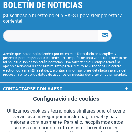
BOLETÍN DE NOTICIAS
¡Suscríbase a nuestro boletín HAEST para siempre estar al
corriente!
Acepto que los datos indicados por mí en este formulario se recopilen y
procesen para responder a mi solicitud. Después de finalizar el tratamiento de
mi solicitud, los datos serán borrados. Una advertencia: Siempre tendrá la
opción de revocar su consentimiento para el futuro enviándonos un correo
electrónico a mail@haest.de. Encontrará informaciones detalladas acerca del
procesamiento de los datos de usuarios en nuestra
declaración de privacidad
.
CONTACTARSE CON HAEST
Configuración de cookies
Aktiv
Funcionales
SERVICIOS HAEST
Utilizamos cookies y tecnologías similares para ofrecerle
INFORMACIÓN GENERAL
servicios al navegar por nuestra página web y para
Aktiv
Seguimiento
mejorarla continuamente. Para ello, recopilamos datos
MODOS DE PAGO
sobre su comportamiento de uso. Haciendo clic en