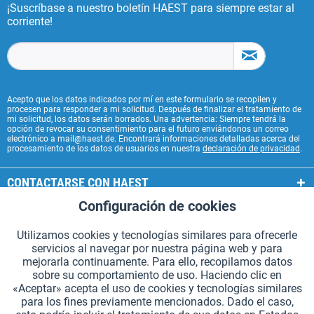
¡Suscríbase a nuestro boletín HAEST para siempre estar al
corriente!
Acepto que los datos indicados por mí en este formulario se recopilen y
procesen para responder a mi solicitud. Después de finalizar el tratamiento de
mi solicitud, los datos serán borrados. Una advertencia: Siempre tendrá la
opción de revocar su consentimiento para el futuro enviándonos un correo
electrónico a mail@haest.de. Encontrará informaciones detalladas acerca del
procesamiento de los datos de usuarios en nuestra
declaración de privacidad
.
CONTACTARSE CON HAEST
Configuración de cookies
Aktiv
Funcionales
SERVICIOS HAEST
Utilizamos cookies y tecnologías similares para ofrecerle
INFORMACIÓN GENERAL
servicios al navegar por nuestra página web y para
Aktiv
Seguimiento
mejorarla continuamente. Para ello, recopilamos datos
MODOS DE PAGO
sobre su comportamiento de uso. Haciendo clic en
«Aceptar» acepta el uso de cookies y tecnologías similares
para los fines previamente mencionados. Dado el caso,
*Todos los precios incluyen IVA. Se añaden
los gastos de envío.
.