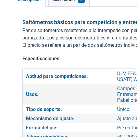
Saltómetros básicos para competición y entr
Par de saltómetros resistentes a la intemperie con pe
barnizado. Los pies son desmontables y remontables 
El precio se refiere a un par de dos saltómetros indivi
Especificaciones
DLV, FFA
Aptitud para competiciones:
USATF, W
Campos d
Usos:
Entrenami
Pabellon
Tipo de soporte:
Único
Mecanismo de ajuste:
Ajuste a
Forma del pie:
Pie en f
Alturas ajustables:
50 - 200