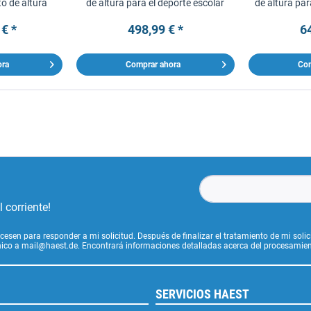
to de altura
de altura para el deporte escolar
de altura par
club
 € *
498,99 € *
64
ora
Comprar ahora
Com
 corriente!
cesen para responder a mi solicitud. Después de finalizar el tratamiento de mi soli
ónico a mail@haest.de. Encontrará informaciones detalladas acerca del procesamien
SERVICIOS HAEST