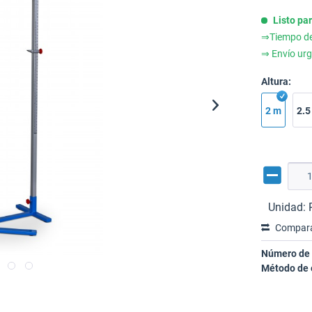
Listo pa
⇒Tiempo de 
⇒ Envío urg
Altura:
2 m
2.5
Unidad:
Compar
Número de 
Método de 