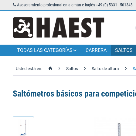
Asesoramiento profesional en alemán e inglés +49 (0) 5331 - 501348
TODAS LAS CATEGORÍAS
CARRERA
SALTOS
Usted está en:
Saltos
Salto de altura
S
Saltómetros básicos para competici