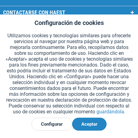
CONTACTARSE CON HAEST
Configuración de cookies
Aktiv
Funcionales
SERVICIOS HAEST
Utilizamos cookies y tecnologías similares para ofrecerle
INFORMACIÓN GENERAL
servicios al navegar por nuestra página web y para
Aktiv
Seguimiento
mejorarla continuamente. Para ello, recopilamos datos
MODOS DE PAGO
sobre su comportamiento de uso. Haciendo clic en
«Aceptar» acepta el uso de cookies y tecnologías similares
para los fines previamente mencionados. Dado el caso,
*Todos los precios incluyen IVA. Se añaden
los gastos de envío.
.
esto podría incluir el tratamiento de sus datos en Estados
Unidos. Haciendo clic en «Configurar» puede hacer una
Configuración de cookies
Solicitar catálogos (en alemán)
selección individual y en cualquier momento revocar
consentimientos dados para el futuro. Puede encontrar
Grabados láser en testigos
Boletín
¿Quiénes somos?
Ayuda
más información sobre las opciones de configuración y
revocación en nuestra declaración de protección de datos.
Contacto
Envío y pago
Devolución y reembolso
Puede conservar su selección individual con respecto al
Derecho de revocación
Protección de datos
uso de cookies en cualquier momento
guardándola.
Condiciones generales de contratación
Aviso legal
Configurar
Aceptar
Declarar el desistimiento