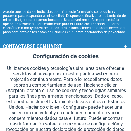
Acepto que los datos indicados por mí en este formulario se recopilen y
procesen para responder a mi solicitud. Después de finalizar el tratamiento de
mi solicitud, los datos serán borrados. Una advertencia: Siempre tendrá la
opción de revocar su consentimiento para el futuro enviándonos un correo
electrónico a mail@haest.de. Encontrará informaciones detalladas acerca del
procesamiento de los datos de usuarios en nuestra
declaración de privacidad
.
CONTACTARSE CON HAEST
Configuración de cookies
Aktiv
Funcionales
SERVICIOS HAEST
Utilizamos cookies y tecnologías similares para ofrecerle
INFORMACIÓN GENERAL
servicios al navegar por nuestra página web y para
Aktiv
Seguimiento
mejorarla continuamente. Para ello, recopilamos datos
MODOS DE PAGO
sobre su comportamiento de uso. Haciendo clic en
«Aceptar» acepta el uso de cookies y tecnologías similares
para los fines previamente mencionados. Dado el caso,
*Todos los precios incluyen IVA. Se añaden
los gastos de envío.
.
esto podría incluir el tratamiento de sus datos en Estados
Unidos. Haciendo clic en «Configurar» puede hacer una
Configuración de cookies
Solicitar catálogos (en alemán)
selección individual y en cualquier momento revocar
consentimientos dados para el futuro. Puede encontrar
Grabados láser en testigos
Boletín
¿Quiénes somos?
Ayuda
más información sobre las opciones de configuración y
revocación en nuestra declaración de protección de datos.
Contacto
Envío y pago
Devolución y reembolso