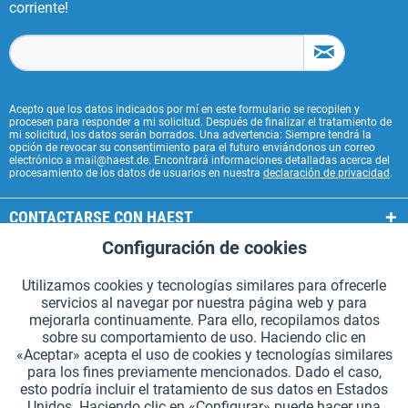
corriente!
Acepto que los datos indicados por mí en este formulario se recopilen y
procesen para responder a mi solicitud. Después de finalizar el tratamiento de
mi solicitud, los datos serán borrados. Una advertencia: Siempre tendrá la
opción de revocar su consentimiento para el futuro enviándonos un correo
electrónico a mail@haest.de. Encontrará informaciones detalladas acerca del
procesamiento de los datos de usuarios en nuestra
declaración de privacidad
.
CONTACTARSE CON HAEST
Configuración de cookies
Aktiv
Funcionales
SERVICIOS HAEST
Utilizamos cookies y tecnologías similares para ofrecerle
INFORMACIÓN GENERAL
servicios al navegar por nuestra página web y para
Aktiv
Seguimiento
mejorarla continuamente. Para ello, recopilamos datos
MODOS DE PAGO
sobre su comportamiento de uso. Haciendo clic en
«Aceptar» acepta el uso de cookies y tecnologías similares
para los fines previamente mencionados. Dado el caso,
*Todos los precios incluyen IVA. Se añaden
los gastos de envío.
.
esto podría incluir el tratamiento de sus datos en Estados
Unidos. Haciendo clic en «Configurar» puede hacer una