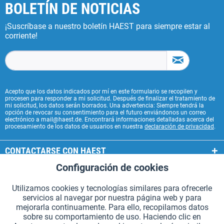
BOLETÍN DE NOTICIAS
¡Suscríbase a nuestro boletín HAEST para siempre estar al
corriente!
Acepto que los datos indicados por mí en este formulario se recopilen y
procesen para responder a mi solicitud. Después de finalizar el tratamiento de
mi solicitud, los datos serán borrados. Una advertencia: Siempre tendrá la
opción de revocar su consentimiento para el futuro enviándonos un correo
electrónico a mail@haest.de. Encontrará informaciones detalladas acerca del
procesamiento de los datos de usuarios en nuestra
declaración de privacidad
.
CONTACTARSE CON HAEST
Configuración de cookies
Aktiv
Funcionales
SERVICIOS HAEST
Utilizamos cookies y tecnologías similares para ofrecerle
INFORMACIÓN GENERAL
servicios al navegar por nuestra página web y para
Aktiv
Seguimiento
mejorarla continuamente. Para ello, recopilamos datos
MODOS DE PAGO
sobre su comportamiento de uso. Haciendo clic en