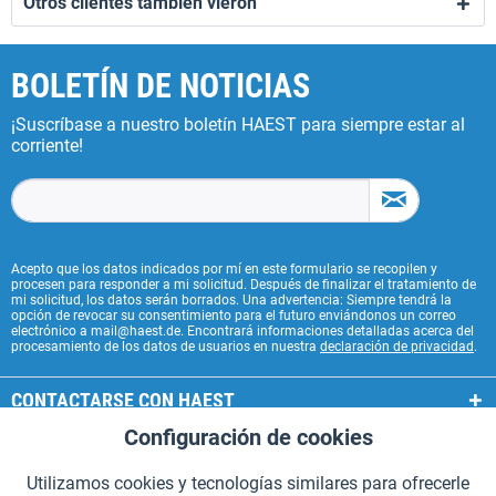
Otros clientes también vieron
BOLETÍN DE NOTICIAS
¡Suscríbase a nuestro boletín HAEST para siempre estar al
corriente!
Acepto que los datos indicados por mí en este formulario se recopilen y
procesen para responder a mi solicitud. Después de finalizar el tratamiento de
mi solicitud, los datos serán borrados. Una advertencia: Siempre tendrá la
opción de revocar su consentimiento para el futuro enviándonos un correo
electrónico a mail@haest.de. Encontrará informaciones detalladas acerca del
procesamiento de los datos de usuarios en nuestra
declaración de privacidad
.
CONTACTARSE CON HAEST
Configuración de cookies
Aktiv
Funcionales
SERVICIOS HAEST
Utilizamos cookies y tecnologías similares para ofrecerle
INFORMACIÓN GENERAL