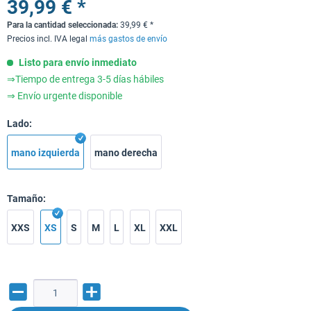
39,99 € *
Para la cantidad seleccionada:
39,99
€
*
Precios incl. IVA legal
más gastos de envío
Listo para envío inmediato
⇒Tiempo de entrega 3-5 días hábiles
⇒ Envío urgente disponible
Lado:
mano izquierda
mano derecha
Tamaño:
XXS
XS
S
M
L
XL
XXL