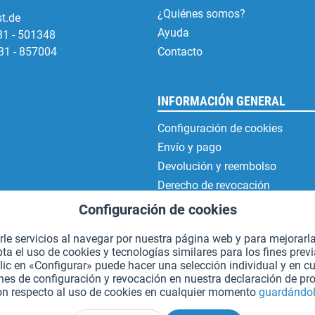
¿Quiénes somos?
t.de
Ayuda
31 - 501348
31 - 857004
Contacto
INFORMACIÓN GENERAL
Configuración de cookies
Envío y pago
Devolución y reembolso
Derecho de revocación
Protección de datos
Configuración de cookies
Condiciones generales de contr
erle servicios al navegar por nuestra página web y para mejorarl
Aviso legal
 el uso de cookies y tecnologías similares para los fines prev
lic en «Configurar» puede hacer una selección individual y en 
es de configuración y revocación en nuestra declaración de pro
on respecto al uso de cookies en cualquier momento
guardándol
*Todos los precios incluyen IVA. Se añaden
los gastos de envío.
.