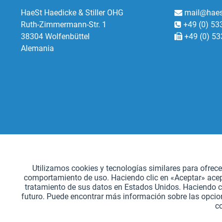
HaeSt Haedicke & Stiller OHG
mail@haes
Ruth-Zimmermann-Str. 1
+49 (0) 53
38304 Wolfenbüttel
+49 (0) 53
Alemania
Funcionales
Utilizamos cookies y tecnologías similares para ofrec
comportamiento de uso. Haciendo clic en «Aceptar» acepta
Seguimiento
tratamiento de sus datos en Estados Unidos. Haciendo c
futuro. Puede encontrar más información sobre las opcion
c