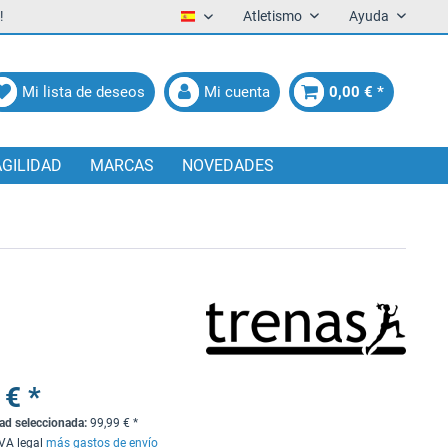
!
Atletismo
Ayuda
Español
Mi lista de deseos
Mi cuenta
0,00 € *
AGILIDAD
MARCAS
NOVEDADES
 € *
dad seleccionada:
99,99
€
*
IVA legal
más gastos de envío