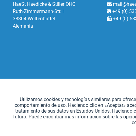
HaeSt Haedicke & Stiller OHG
mail@haes
Ruth-Zimmermann-Str. 1
+49 (0) 53
38304 Wolfenbüttel
+49 (0) 53
Alemania
Funcionales
Utilizamos cookies y tecnologías similares para ofrec
comportamiento de uso. Haciendo clic en «Aceptar» acepta
Seguimiento
tratamiento de sus datos en Estados Unidos. Haciendo c
futuro. Puede encontrar más información sobre las opcion
c