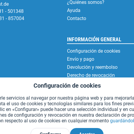
¿Quiénes somos?
t.de
Ayuda
31 - 501348
31 - 857004
Contacto
INFORMACIÓN GENERAL
Configuración de cookies
Envío y pago
Devolución y reembolso
Derecho de revocación
Protección de datos
Configuración de cookies
Condiciones generales de contr
erle servicios al navegar por nuestra página web y para mejorarl
Aviso legal
 el uso de cookies y tecnologías similares para los fines prev
lic en «Configurar» puede hacer una selección individual y en 
es de configuración y revocación en nuestra declaración de pro
on respecto al uso de cookies en cualquier momento
guardándol
*Todos los precios incluyen IVA. Se añaden
los gastos de envío.
.