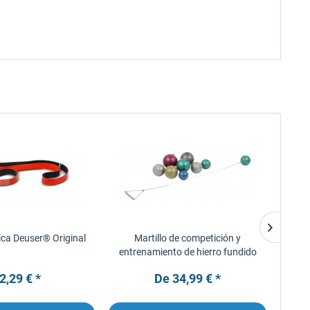
ica Deuser® Original
Martillo de competición y
Disco
entrenamiento de hierro fundido
2,29 € *
De 34,99 € *