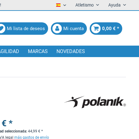
!
Atletismo
Ayuda
Español
Mi lista de deseos
Mi cuenta
0,00 € *
AGILIDAD
MARCAS
NOVEDADES
 € *
dad seleccionada:
44,99
€
*
IVA legal
más gastos de envío