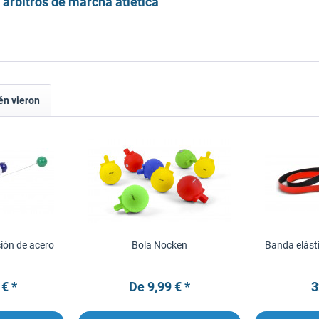
 árbitros de marcha atlética"
én vieron
ción de acero
Bola Nocken
Banda elást
 € *
De 9,99 € *
3