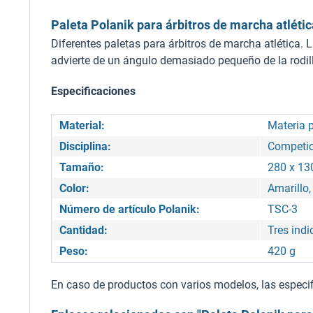
Paleta Polanik para árbitros de marcha atlétic
Diferentes paletas para árbitros de marcha atlética. L
advierte de un ángulo demasiado pequeño de la rodilla.
Especificaciones
Material:
Materia p
Disciplina:
Competic
Tamaño:
280 x 1
Color:
Amarillo,
Número de artículo Polanik:
TSC-3
Cantidad:
Tres ind
Peso:
420 g
En caso de productos con varios modelos, las especifi