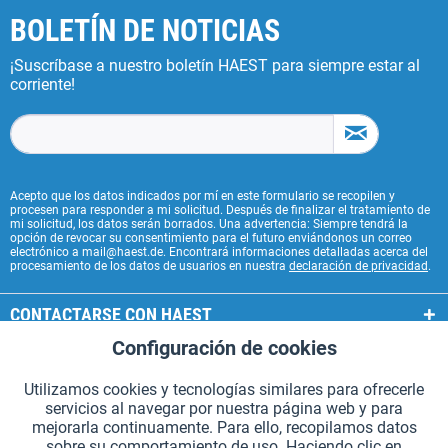
BOLETÍN DE NOTICIAS
¡Suscríbase a nuestro boletín HAEST para siempre estar al
corriente!
Acepto que los datos indicados por mí en este formulario se recopilen y
procesen para responder a mi solicitud. Después de finalizar el tratamiento de
mi solicitud, los datos serán borrados. Una advertencia: Siempre tendrá la
opción de revocar su consentimiento para el futuro enviándonos un correo
electrónico a mail@haest.de. Encontrará informaciones detalladas acerca del
procesamiento de los datos de usuarios en nuestra
declaración de privacidad
.
CONTACTARSE CON HAEST
Configuración de cookies
Aktiv
Funcionales
SERVICIOS HAEST
Utilizamos cookies y tecnologías similares para ofrecerle
INFORMACIÓN GENERAL
servicios al navegar por nuestra página web y para
Aktiv
Seguimiento
mejorarla continuamente. Para ello, recopilamos datos
MODOS DE PAGO
sobre su comportamiento de uso. Haciendo clic en