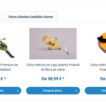
Otros clientes también vieron
a Premium de
Cinta métrica en caja abierta Polanik
Cinta métr
xibilidad
de fibra de vidrio
Pola
 € *
De 58,99 € *
De 
ora
Comprar ahora
Com