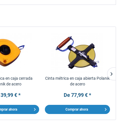
ica en caja cerrada
Cinta métrica en caja abierta Polanik
Cinta 
nik de acero
de acero
39,99 € *
De 77,99 € *
prar ahora
Comprar ahora