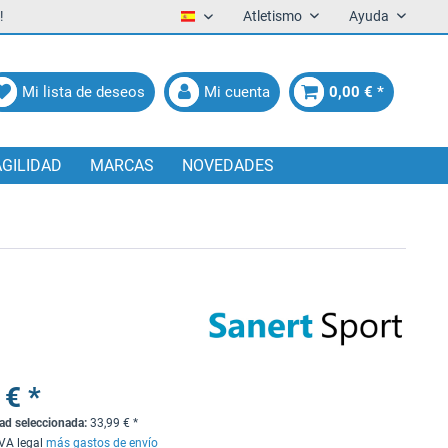
!
Atletismo
Ayuda
Español
Mi lista de deseos
Mi cuenta
0,00 € *
AGILIDAD
MARCAS
NOVEDADES
 € *
dad seleccionada:
33,99
€
*
IVA legal
más gastos de envío