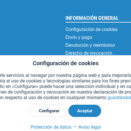
INFORMACIÓN GENERAL
Configuración de cookies
Envío y pago
Devolución y reembolso
Derecho de revocación
Protección de datos
Configuración de cookies
Condiciones generales de contr
erle servicios al navegar por nuestra página web y para mejorarl
Aviso legal
 el uso de cookies y tecnologías similares para los fines prev
lic en «Configurar» puede hacer una selección individual y en 
es de configuración y revocación en nuestra declaración de pro
on respecto al uso de cookies en cualquier momento
guardándol
*Todos los precios incluyen IVA. Se añaden
los gastos de envío.
.
Configurar
Aceptar
Declarar el desistimiento
Protección de datos
Aviso legal