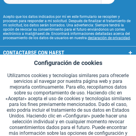
Acepto que los datos indicados por mí en este formulario se recopilen y
procesen para responder a mi solicitud. Después de finalizar el tratamiento de
mi solicitud, los datos serán borrados. Una advertencia: Siempre tendrá la
opción de revocar su consentimiento para el futuro enviándonos un correo
electrónico a mail@haest.de. Encontrará informaciones detalladas acerca del
procesamiento de los datos de usuarios en nuestra
declaración de privacidad
.
CONTACTARSE CON HAEST
Configuración de cookies
Aktiv
Funcionales
SERVICIOS HAEST
Utilizamos cookies y tecnologías similares para ofrecerle
INFORMACIÓN GENERAL
servicios al navegar por nuestra página web y para
Aktiv
Seguimiento
mejorarla continuamente. Para ello, recopilamos datos
MODOS DE PAGO
sobre su comportamiento de uso. Haciendo clic en
«Aceptar» acepta el uso de cookies y tecnologías similares
para los fines previamente mencionados. Dado el caso,
*Todos los precios incluyen IVA. Se añaden
los gastos de envío.
.
esto podría incluir el tratamiento de sus datos en Estados
Unidos. Haciendo clic en «Configurar» puede hacer una
Configuración de cookies
Solicitar catálogos (en alemán)
selección individual y en cualquier momento revocar
consentimientos dados para el futuro. Puede encontrar
Grabados láser en testigos
Boletín
¿Quiénes somos?
Ayuda
más información sobre las opciones de configuración y