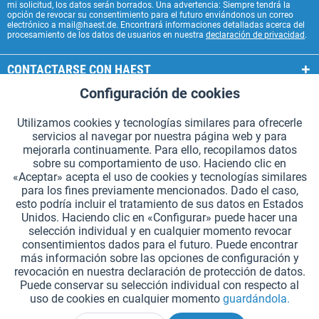
mi solicitud, los datos serán borrados. Una advertencia: Siempre tendrá la
opción de revocar su consentimiento para el futuro enviándonos un correo
electrónico a mail@haest.de. Encontrará informaciones detalladas acerca del
procesamiento de los datos de usuarios en nuestra
declaración de privacidad
.
CONTACTARSE CON HAEST
Configuración de cookies
Aktiv
Funcionales
SERVICIOS HAEST
Utilizamos cookies y tecnologías similares para ofrecerle
INFORMACIÓN GENERAL
servicios al navegar por nuestra página web y para
Aktiv
Seguimiento
mejorarla continuamente. Para ello, recopilamos datos
MODOS DE PAGO
sobre su comportamiento de uso. Haciendo clic en
«Aceptar» acepta el uso de cookies y tecnologías similares
para los fines previamente mencionados. Dado el caso,
*Todos los precios incluyen IVA. Se añaden
los gastos de envío.
.
esto podría incluir el tratamiento de sus datos en Estados
Unidos. Haciendo clic en «Configurar» puede hacer una
Configuración de cookies
Solicitar catálogos (en alemán)
selección individual y en cualquier momento revocar
consentimientos dados para el futuro. Puede encontrar
Grabados láser en testigos
Boletín
¿Quiénes somos?
Ayuda
más información sobre las opciones de configuración y
revocación en nuestra declaración de protección de datos.
Contacto
Envío y pago
Devolución y reembolso
Puede conservar su selección individual con respecto al
Derecho de revocación
Protección de datos
uso de cookies en cualquier momento
guardándola.
Condiciones generales de contratación
Aviso legal