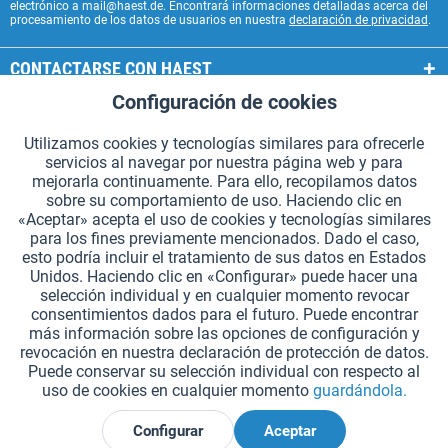
electrónico a mail@haest.de. Encontrará informaciones detalladas acerca del
procesamiento de los datos de usuarios en nuestra
declaración de privacidad
.
CONTACTARSE CON HAEST
Configuración de cookies
Aktiv
Funcionales
SERVICIOS HAEST
Utilizamos cookies y tecnologías similares para ofrecerle
INFORMACIÓN GENERAL
servicios al navegar por nuestra página web y para
Aktiv
Seguimiento
mejorarla continuamente. Para ello, recopilamos datos
MODOS DE PAGO
sobre su comportamiento de uso. Haciendo clic en
«Aceptar» acepta el uso de cookies y tecnologías similares
para los fines previamente mencionados. Dado el caso,
*Todos los precios incluyen IVA. Se añaden
los gastos de envío.
.
esto podría incluir el tratamiento de sus datos en Estados
Unidos. Haciendo clic en «Configurar» puede hacer una
Configuración de cookies
Solicitar catálogos (en alemán)
selección individual y en cualquier momento revocar
consentimientos dados para el futuro. Puede encontrar
Grabados láser en testigos
Boletín
¿Quiénes somos?
Ayuda
más información sobre las opciones de configuración y
revocación en nuestra declaración de protección de datos.
Contacto
Envío y pago
Devolución y reembolso
Puede conservar su selección individual con respecto al
Derecho de revocación
Protección de datos
uso de cookies en cualquier momento
guardándola.
Condiciones generales de contratación
Aviso legal
Configurar
Aceptar