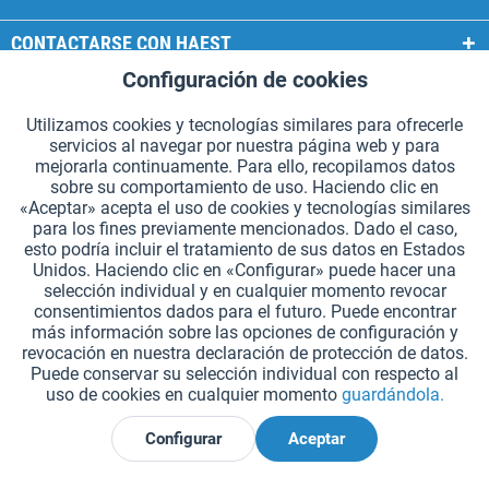
CONTACTARSE CON HAEST
Configuración de cookies
Aktiv
Funcionales
SERVICIOS HAEST
Utilizamos cookies y tecnologías similares para ofrecerle
INFORMACIÓN GENERAL
servicios al navegar por nuestra página web y para
Aktiv
Seguimiento
mejorarla continuamente. Para ello, recopilamos datos
MODOS DE PAGO
sobre su comportamiento de uso. Haciendo clic en
«Aceptar» acepta el uso de cookies y tecnologías similares
para los fines previamente mencionados. Dado el caso,
*Todos los precios incluyen IVA. Se añaden
los gastos de envío.
.
esto podría incluir el tratamiento de sus datos en Estados
Unidos. Haciendo clic en «Configurar» puede hacer una
Configuración de cookies
Solicitar catálogos (en alemán)
selección individual y en cualquier momento revocar
consentimientos dados para el futuro. Puede encontrar
Grabados láser en testigos
Boletín
¿Quiénes somos?
Ayuda
más información sobre las opciones de configuración y
revocación en nuestra declaración de protección de datos.
Contacto
Envío y pago
Devolución y reembolso
Puede conservar su selección individual con respecto al
Derecho de revocación
Protección de datos
uso de cookies en cualquier momento
guardándola.
Condiciones generales de contratación
Aviso legal
Configurar
Aceptar
Declarar el desistimiento