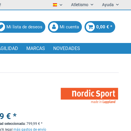
!
Atletismo
Ayuda
Español
Mi lista de deseos
Mi cuenta
0,00 € *
AGILIDAD
MARCAS
NOVEDADES
9 € *
dad seleccionada:
799,99
€
*
IVA legal
más gastos de envío