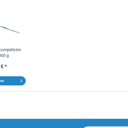
 competición
 800 g
 € *
ora