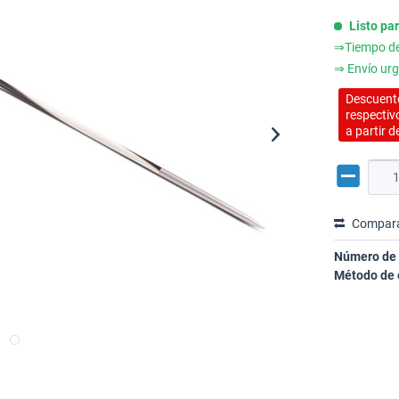
Listo pa
⇒Tiempo de 
⇒ Envío urg
Descuento
respectiv
a partir d
Compar
Número de 
Método de 