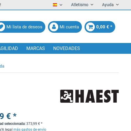
!
Atletismo
Ayuda
Español
Mi lista de deseos
Mi cuenta
0,00 € *
AGILIDAD
MARCAS
NOVEDADES
ida
9 € *
dad seleccionada:
373,99
€
*
IVA legal
más gastos de envío