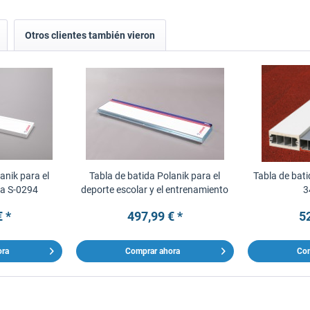
Otros clientes también vieron
anik para el
Tabla de batida Polanik para el
Tabla de bati
da S-0294
deporte escolar y el entrenamiento
3
€ *
497,99 € *
52
ora
Comprar ahora
Com