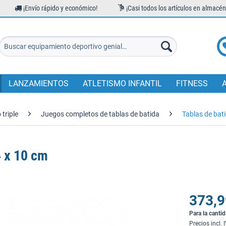
¡Envío rápido y económico!
¡Casi todos los artículos en almacén
LANZAMIENTOS
ATLETISMO INFANTIL
FITNESS
 triple
Juegos completos de tablas de batida
Tablas de bat
4 x 10 cm
373,9
Para la canti
Precios incl. 