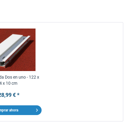
da Dos en uno - 122 x
4 x 10 cm
8,99 € *
prar ahora