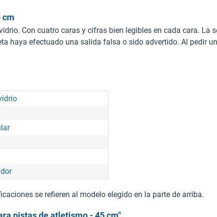
5 cm
 vidrio. Con cuatro caras y cifras bien legibles en cada cara. La 
a haya efectuado una salida falsa o sido advertido. Al pedir una
vidrio
lar
ador
caciones se refieren al modelo elegido en la parte de arriba.
ra pistas de atletismo - 45 cm"