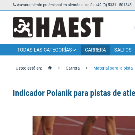
Asesoramiento profesional en alemán e inglés +49 (0) 5331 - 501348
TODAS LAS CATEGORÍAS
CARRERA
SALTOS
Usted está en:
Carrera
Material para la pista
Indicador Polanik para pistas de atl