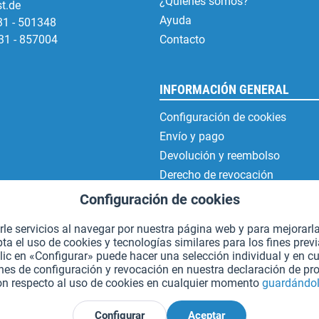
¿Quiénes somos?
t.de
Ayuda
31 - 501348
31 - 857004
Contacto
INFORMACIÓN GENERAL
Configuración de cookies
Envío y pago
Devolución y reembolso
Derecho de revocación
Protección de datos
Configuración de cookies
Condiciones generales de contr
erle servicios al navegar por nuestra página web y para mejorarl
Aviso legal
 el uso de cookies y tecnologías similares para los fines prev
lic en «Configurar» puede hacer una selección individual y en 
es de configuración y revocación en nuestra declaración de pro
on respecto al uso de cookies en cualquier momento
guardándol
*Todos los precios incluyen IVA. Se añaden
los gastos de envío.
.
Configurar
Aceptar