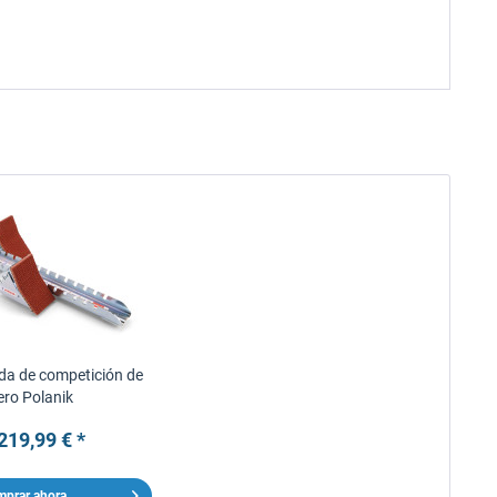
ida de competición de
ero Polanik
219,99 € *
prar ahora