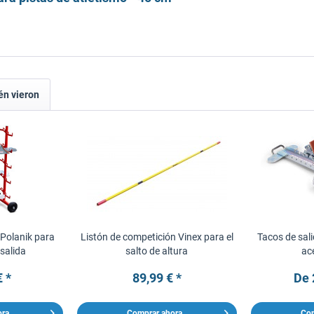
én vieron
 Polanik para
Listón de competición Vinex para el
Tacos de sal
 salida
salto de altura
ac
€ *
89,99 € *
De 
ora
Comprar ahora
Com