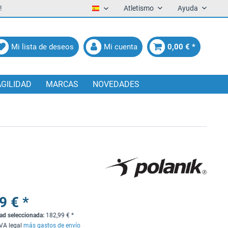
!
Atletismo
Ayuda
Español
Mi lista de deseos
Mi cuenta
0,00 € *
AGILIDAD
MARCAS
NOVEDADES
9 € *
dad seleccionada:
182,99
€
*
IVA legal
más gastos de envío