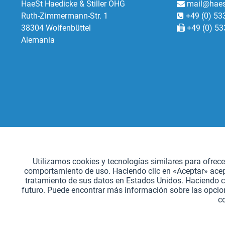
HaeSt Haedicke & Stiller OHG
mail@haes
Ruth-Zimmermann-Str. 1
+49 (0) 53
38304 Wolfenbüttel
+49 (0) 53
Alemania
Funcionales
Utilizamos cookies y tecnologías similares para ofrec
comportamiento de uso. Haciendo clic en «Aceptar» acepta
Seguimiento
tratamiento de sus datos en Estados Unidos. Haciendo c
futuro. Puede encontrar más información sobre las opcion
c