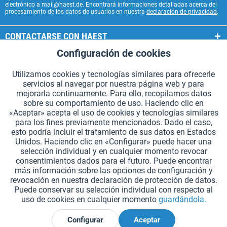
electrónico a mail@haest.de. Encontrará informaciones detalladas acerca del
procesamiento de los datos de usuarios en nuestra
declaración de privacidad
.
CONTACTARSE CON HAEST
Configuración de cookies
Aktiv
Funcionales
SERVICIOS HAEST
Utilizamos cookies y tecnologías similares para ofrecerle
INFORMACIÓN GENERAL
servicios al navegar por nuestra página web y para
Aktiv
Seguimiento
mejorarla continuamente. Para ello, recopilamos datos
MODOS DE PAGO
sobre su comportamiento de uso. Haciendo clic en
«Aceptar» acepta el uso de cookies y tecnologías similares
para los fines previamente mencionados. Dado el caso,
*Todos los precios incluyen IVA. Se añaden
los gastos de envío.
.
esto podría incluir el tratamiento de sus datos en Estados
Unidos. Haciendo clic en «Configurar» puede hacer una
Configuración de cookies
Solicitar catálogos (en alemán)
selección individual y en cualquier momento revocar
consentimientos dados para el futuro. Puede encontrar
Grabados láser en testigos
Boletín
¿Quiénes somos?
Ayuda
más información sobre las opciones de configuración y
revocación en nuestra declaración de protección de datos.
Contacto
Envío y pago
Devolución y reembolso
Puede conservar su selección individual con respecto al
Derecho de revocación
Protección de datos
uso de cookies en cualquier momento
guardándola.
Condiciones generales de contratación
Aviso legal
Configurar
Aceptar