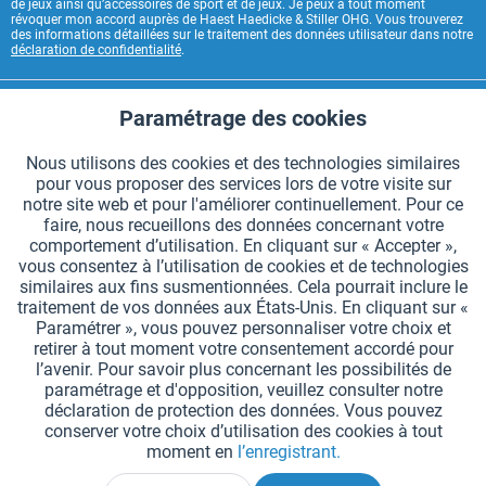
de jeux ainsi qu’accessoires de sport et de jeux. Je peux à tout moment
révoquer mon accord auprès de Haest Haedicke & Stiller OHG. Vous trouverez
des informations détaillées sur le traitement des données utilisateur dans notre
déclaration de confidentialité
.
CONTACT HAEST
Paramétrage des cookies
Aktiv
Fonctionnels
HAEST SERVICE BOUTIQUE
Nous utilisons des cookies et des technologies similaires
pour vous proposer des services lors de votre visite sur
Aktiv
Suivi
INFORMATIONS GÉNÉRALES
notre site web et pour l'améliorer continuellement. Pour ce
faire, nous recueillons des données concernant votre
MODES DE PAIEMENT
comportement d’utilisation. En cliquant sur « Accepter »,
vous consentez à l’utilisation de cookies et de technologies
similaires aux fins susmentionnées. Cela pourrait inclure le
*Tous les prix comprennent la TVA et sont indiqués hors
frais de port
.
traitement de vos données aux États-Unis. En cliquant sur «
Paramétrer », vous pouvez personnaliser votre choix et
Paramètres des cookies
Demander le catalogue
retirer à tout moment votre consentement accordé pour
l’avenir. Pour savoir plus concernant les possibilités de
Gravures laser sur des témoins
Newsletter
Qui sommes nous ?
paramétrage et d'opposition, veuillez consulter notre
déclaration de protection des données. Vous pouvez
Aide et support
Contact
Livraison et paiement
conserver votre choix d’utilisation des cookies à tout
Retour & remboursement
Droit de rétractation
moment en
l’enregistrant.
Protection des données
CGV
Mentions légales