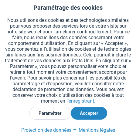
Wizzball Sifflet hygiénique à pression manuelle
Paramétrage des cookies
Aktiv
Fonctionnels
Nous utilisons des cookies et des technologies similaires
Alternative au sifflet classique innovante et hygiénique. Le
pour vous proposer des services lors de votre visite sur
Aktiv
Suivi
Wizzball est un sifflet à main qui retentit avec une simple pression
notre site web et pour l'améliorer continuellement. Pour ce
de la main. Idéal pour les cours de sport et les entraînements en
faire, nous recueillons des données concernant votre
club. En PVC agréable au touché, il peut...
comportement d’utilisation. En cliquant sur « Accepter »,
vous consentez à l’utilisation de cookies et de technologies
similaires aux fins susmentionnées. Cela pourrait inclure le
15,99 € *
traitement de vos données aux États-Unis. En cliquant sur «
Paramétrer », vous pouvez personnaliser votre choix et
Couleur
retirer à tout moment votre consentement accordé pour
l’avenir. Pour savoir plus concernant les possibilités de
paramétrage et d'opposition, veuillez consulter notre
déclaration de protection des données. Vous pouvez
conserver votre choix d’utilisation des cookies à tout
moment en
l’enregistrant.
Ajouter au panier
Paramétrer
Accepter
Se souv.
Protection des données
Mentions légales