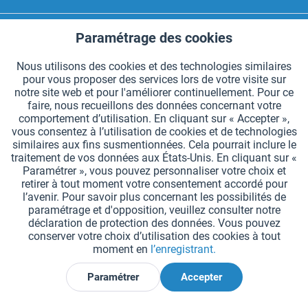
CONTACT HAEST
Paramétrage des cookies
Aktiv
Fonctionnels
HAEST SERVICE BOUTIQUE
Nous utilisons des cookies et des technologies similaires
pour vous proposer des services lors de votre visite sur
Aktiv
Suivi
INFORMATIONS GÉNÉRALES
notre site web et pour l'améliorer continuellement. Pour ce
faire, nous recueillons des données concernant votre
MODES DE PAIEMENT
comportement d’utilisation. En cliquant sur « Accepter »,
vous consentez à l’utilisation de cookies et de technologies
similaires aux fins susmentionnées. Cela pourrait inclure le
*Tous les prix comprennent la TVA et sont indiqués hors
frais de port
.
traitement de vos données aux États-Unis. En cliquant sur «
Paramétrer », vous pouvez personnaliser votre choix et
Paramètres des cookies
Demander le catalogue
retirer à tout moment votre consentement accordé pour
l’avenir. Pour savoir plus concernant les possibilités de
Gravures laser sur des témoins
Newsletter
Qui sommes nous ?
paramétrage et d'opposition, veuillez consulter notre
déclaration de protection des données. Vous pouvez
Aide et support
Contact
Livraison et paiement
conserver votre choix d’utilisation des cookies à tout
Retour & remboursement
Droit de rétractation
moment en
l’enregistrant.
Protection des données
CGV
Mentions légales
Paramétrer
Accepter
Déclarer la rétractation