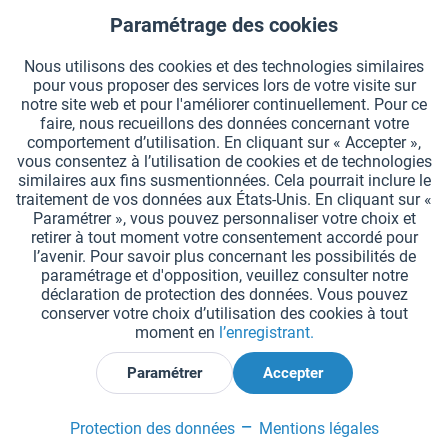
Paramétrage des cookies
Aktiv
Fonctionnels
Nous utilisons des cookies et des technologies similaires
pour vous proposer des services lors de votre visite sur
Aktiv
Suivi
notre site web et pour l'améliorer continuellement. Pour ce
faire, nous recueillons des données concernant votre
comportement d’utilisation. En cliquant sur « Accepter »,
vous consentez à l’utilisation de cookies et de technologies
similaires aux fins susmentionnées. Cela pourrait inclure le
traitement de vos données aux États-Unis. En cliquant sur «
Paramétrer », vous pouvez personnaliser votre choix et
Vinex Barre de saut en hauteur de compétition
retirer à tout moment votre consentement accordé pour
l’avenir. Pour savoir plus concernant les possibilités de
paramétrage et d'opposition, veuillez consulter notre
déclaration de protection des données. Vous pouvez
Barre de saut en hauteur en fibre de verre. Flexion faible. Peut
conserver votre choix d’utilisation des cookies à tout
aussi être utilisée à l’entraînement.
moment en
l’enregistrant.
Paramétrer
Accepter
89,99 € *
Protection des données
Mentions légales