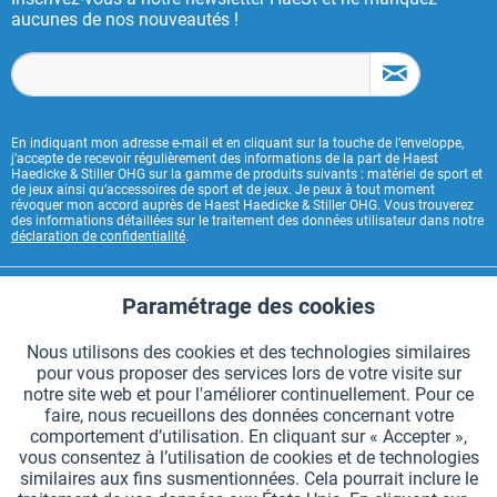
aucunes de nos nouveautés !
En indiquant mon adresse e-mail et en cliquant sur la touche de l’enveloppe,
j’accepte de recevoir régulièrement des informations de la part de Haest
Haedicke & Stiller OHG sur la gamme de produits suivants : matériel de sport et
de jeux ainsi qu’accessoires de sport et de jeux. Je peux à tout moment
révoquer mon accord auprès de Haest Haedicke & Stiller OHG. Vous trouverez
des informations détaillées sur le traitement des données utilisateur dans notre
déclaration de confidentialité
.
CONTACT HAEST
Paramétrage des cookies
Aktiv
Fonctionnels
HAEST SERVICE BOUTIQUE
Nous utilisons des cookies et des technologies similaires
pour vous proposer des services lors de votre visite sur
Aktiv
Suivi
INFORMATIONS GÉNÉRALES
notre site web et pour l'améliorer continuellement. Pour ce
faire, nous recueillons des données concernant votre
MODES DE PAIEMENT
comportement d’utilisation. En cliquant sur « Accepter »,
vous consentez à l’utilisation de cookies et de technologies
similaires aux fins susmentionnées. Cela pourrait inclure le
*Tous les prix comprennent la TVA et sont indiqués hors
frais de port
.