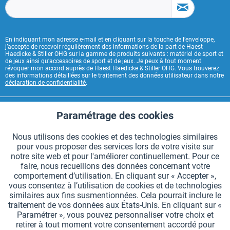
En indiquant mon adresse e-mail et en cliquant sur la touche de l’enveloppe,
j’accepte de recevoir régulièrement des informations de la part de Haest
Haedicke & Stiller OHG sur la gamme de produits suivants : matériel de sport et
de jeux ainsi qu’accessoires de sport et de jeux. Je peux à tout moment
révoquer mon accord auprès de Haest Haedicke & Stiller OHG. Vous trouverez
des informations détaillées sur le traitement des données utilisateur dans notre
déclaration de confidentialité
.
CONTACT HAEST
Paramétrage des cookies
Aktiv
Fonctionnels
HAEST SERVICE BOUTIQUE
Nous utilisons des cookies et des technologies similaires
pour vous proposer des services lors de votre visite sur
Aktiv
Suivi
INFORMATIONS GÉNÉRALES
notre site web et pour l'améliorer continuellement. Pour ce
faire, nous recueillons des données concernant votre
MODES DE PAIEMENT
comportement d’utilisation. En cliquant sur « Accepter »,
vous consentez à l’utilisation de cookies et de technologies
similaires aux fins susmentionnées. Cela pourrait inclure le
*Tous les prix comprennent la TVA et sont indiqués hors
frais de port
.
traitement de vos données aux États-Unis. En cliquant sur «
Paramétrer », vous pouvez personnaliser votre choix et
Paramètres des cookies
Demander le catalogue
retirer à tout moment votre consentement accordé pour