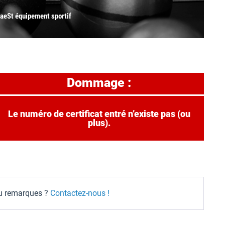
HaeSt équipement sportif
Dommage :
Le numéro de certificat entré n’existe pas (ou
plus).
ou remarques ?
Contactez-nous !