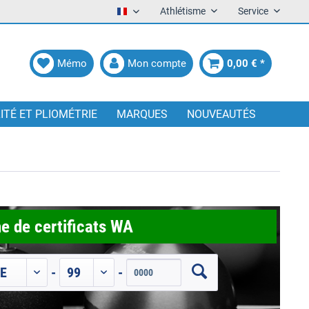
Athlétisme
Service
Francais
Mémo
Mon compte
0,00 € *
LITÉ ET PLIOMÉTRIE
MARQUES
NOUVEAUTÉS
e de certificats WA
-
-