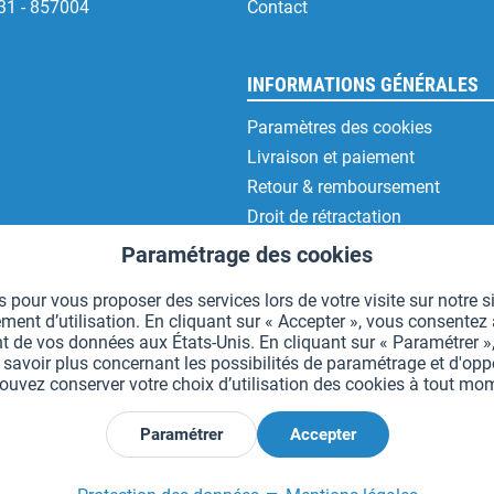
31 - 857004
Contact
INFORMATIONS GÉNÉRALES
Paramètres des cookies
Livraison et paiement
Retour & remboursement
Droit de rétractation
Protection des données
Paramétrage des cookies
CGV
 pour vous proposer des services lors de votre visite sur notre si
Mentions légales
t d’utilisation. En cliquant sur « Accepter », vous consentez à 
t de vos données aux États-Unis. En cliquant sur « Paramétrer »,
voir plus concernant les possibilités de paramétrage et d'oppos
uvez conserver votre choix d’utilisation des cookies à tout m
*Tous les prix comprennent la TVA et sont indiqués hors
frais de port
.
Paramétrer
Accepter
Déclarer la rétractation