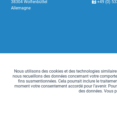
38304 Wolfenbüttel
+49 (0) 53
Allemagne
Fonctionnels
Nous utilisons des cookies et des technologies similaires
nous recueillons des données concernant votre comportemen
Suivi
fins susmentionnées. Cela pourrait inclure le traitemen
moment votre consentement accordé pour l’avenir. Pour sa
des données. Vous po