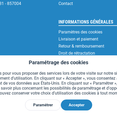
31 - 857004
Contact
INFORMATIONS GÉNÉRALES
Paramètres des cookies
Livraison et paiement
Retour & remboursement
Droit de rétractation
Protection des données
Paramétrage des cookies
CGV
 pour vous proposer des services lors de votre visite sur notre si
Mentions légales
t d’utilisation. En cliquant sur « Accepter », vous consentez à 
t de vos données aux États-Unis. En cliquant sur « Paramétrer »,
voir plus concernant les possibilités de paramétrage et d'oppos
uvez conserver votre choix d’utilisation des cookies à tout m
*Tous les prix comprennent la TVA et sont indiqués hors
frais de port
.
Paramétrer
Accepter
Déclarer la rétractation