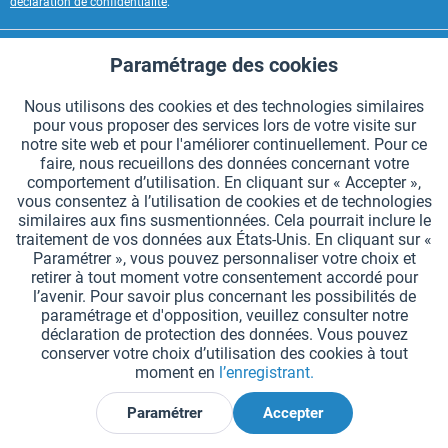
déclaration de confidentialité
.
CONTACT HAEST
Paramétrage des cookies
Aktiv
Fonctionnels
HAEST SERVICE BOUTIQUE
Nous utilisons des cookies et des technologies similaires
pour vous proposer des services lors de votre visite sur
Aktiv
Suivi
INFORMATIONS GÉNÉRALES
notre site web et pour l'améliorer continuellement. Pour ce
faire, nous recueillons des données concernant votre
MODES DE PAIEMENT
comportement d’utilisation. En cliquant sur « Accepter »,
vous consentez à l’utilisation de cookies et de technologies
similaires aux fins susmentionnées. Cela pourrait inclure le
*Tous les prix comprennent la TVA et sont indiqués hors
frais de port
.
traitement de vos données aux États-Unis. En cliquant sur «
Paramétrer », vous pouvez personnaliser votre choix et
Paramètres des cookies
Demander le catalogue
retirer à tout moment votre consentement accordé pour
l’avenir. Pour savoir plus concernant les possibilités de
Gravures laser sur des témoins
Newsletter
Qui sommes nous ?
paramétrage et d'opposition, veuillez consulter notre
déclaration de protection des données. Vous pouvez
Aide et support
Contact
Livraison et paiement
conserver votre choix d’utilisation des cookies à tout
Retour & remboursement
Droit de rétractation
moment en
l’enregistrant.
Protection des données
CGV
Mentions légales
Paramétrer
Accepter
Déclarer la rétractation