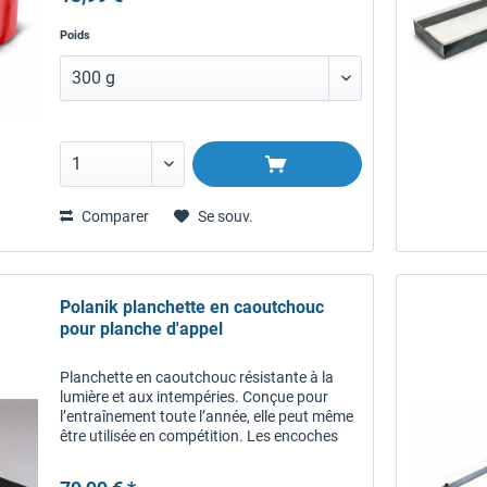
Poids
Comparer
Se souv.
Polanik planchette en caoutchouc
pour planche d'appel
Planchette en caoutchouc résistante à la
lumière et aux intempéries. Conçue pour
l’entraînement toute l’année, elle peut même
être utilisée en compétition. Les encoches
aux extrémités facilitent le montage et
démontage. Compatible avec...