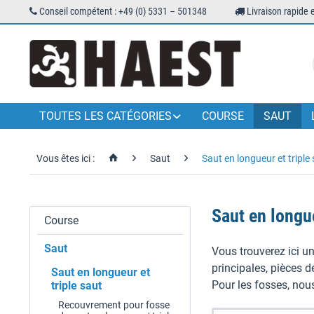
Conseil compétent : +49 (0) 5331 – 501348
Livraison rapide 
TOUTES LES CATÉGORIES
COURSE
SAUT
Vous êtes ici :
Saut
Saut en longueur et triple
Saut en longue
Course
Saut
Vous trouverez ici un
principales, pièces d
Saut en longueur et
Pour les fosses, nou
triple saut
Recouvrement pour fosse