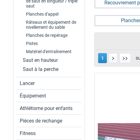
de saut en longueur / triple
Recouvrement po
saut
longueur
Planches d'appel
Planches
Râteaux et équipement de
nivellement du sable
Planches de repérage
Pistes
Matériel d'entraînement
s
1
Saut en hauteur
Saut à la perche
Lancer
Équipement
Athlétisme pour enfants
Pièces de rechange
Fitness