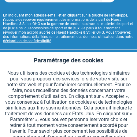
En indiquant mon adresse e-mail et en cliquant sur la touche de l’enveloppe,
j’accepte de recevoir régulièrement des informations de la part de Haest
Haedicke & Stiller OHG sur la gamme de produits suivants : matériel de sport et
de jeux ainsi qu’accessoires de sport et de jeux. Je peux à tout moment
révoquer mon accord auprès de Haest Haedicke & Stiller OHG. Vous trouverez
des informations détaillées sur le traitement des données utilisateur dans notre
déclaration de confidentialité
.
CONTACT HAEST
Paramétrage des cookies
Aktiv
Fonctionnels
HAEST SERVICE BOUTIQUE
Nous utilisons des cookies et des technologies similaires
pour vous proposer des services lors de votre visite sur
Aktiv
Suivi
INFORMATIONS GÉNÉRALES
notre site web et pour l'améliorer continuellement. Pour ce
faire, nous recueillons des données concernant votre
MODES DE PAIEMENT
comportement d’utilisation. En cliquant sur « Accepter »,
vous consentez à l’utilisation de cookies et de technologies
similaires aux fins susmentionnées. Cela pourrait inclure le
*Tous les prix comprennent la TVA et sont indiqués hors
frais de port
.
traitement de vos données aux États-Unis. En cliquant sur «
Paramétrer », vous pouvez personnaliser votre choix et
Paramètres des cookies
Demander le catalogue
retirer à tout moment votre consentement accordé pour
l’avenir. Pour savoir plus concernant les possibilités de
Gravures laser sur des témoins
Newsletter
Qui sommes nous ?
paramétrage et d'opposition, veuillez consulter notre