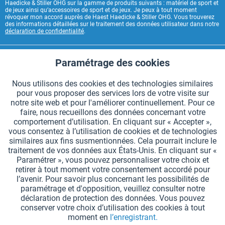
Haedicke & Stiller OHG sur la gamme de produits suivants : matériel de sport et
de jeux ainsi qu’accessoires de sport et de jeux. Je peux à tout moment
révoquer mon accord auprès de Haest Haedicke & Stiller OHG. Vous trouverez
des informations détaillées sur le traitement des données utilisateur dans notre
déclaration de confidentialité
.
CONTACT HAEST
Paramétrage des cookies
Aktiv
Fonctionnels
HAEST SERVICE BOUTIQUE
Nous utilisons des cookies et des technologies similaires
pour vous proposer des services lors de votre visite sur
Aktiv
Suivi
INFORMATIONS GÉNÉRALES
notre site web et pour l'améliorer continuellement. Pour ce
faire, nous recueillons des données concernant votre
MODES DE PAIEMENT
comportement d’utilisation. En cliquant sur « Accepter »,
vous consentez à l’utilisation de cookies et de technologies
similaires aux fins susmentionnées. Cela pourrait inclure le
*Tous les prix comprennent la TVA et sont indiqués hors
frais de port
.
traitement de vos données aux États-Unis. En cliquant sur «
Paramétrer », vous pouvez personnaliser votre choix et
Paramètres des cookies
Demander le catalogue
retirer à tout moment votre consentement accordé pour
l’avenir. Pour savoir plus concernant les possibilités de
Gravures laser sur des témoins
Newsletter
Qui sommes nous ?
paramétrage et d'opposition, veuillez consulter notre
déclaration de protection des données. Vous pouvez
Aide et support
Contact
Livraison et paiement
conserver votre choix d’utilisation des cookies à tout
Retour & remboursement
Droit de rétractation
moment en
l’enregistrant.