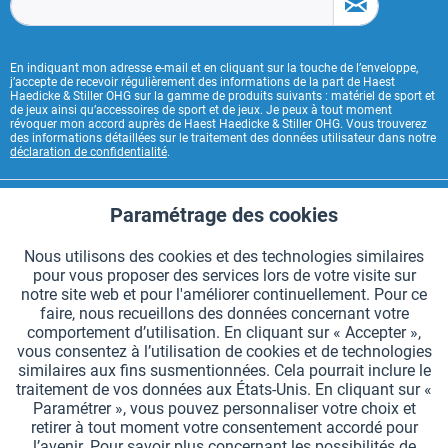
En indiquant mon adresse e-mail et en cliquant sur la touche de l’enveloppe,
j’accepte de recevoir régulièrement des informations de la part de Haest
Haedicke & Stiller OHG sur la gamme de produits suivants : matériel de sport et
de jeux ainsi qu’accessoires de sport et de jeux. Je peux à tout moment
révoquer mon accord auprès de Haest Haedicke & Stiller OHG. Vous trouverez
des informations détaillées sur le traitement des données utilisateur dans notre
déclaration de confidentialité
.
CONTACT HAEST
Paramétrage des cookies
Aktiv
Fonctionnels
HAEST SERVICE BOUTIQUE
Nous utilisons des cookies et des technologies similaires
pour vous proposer des services lors de votre visite sur
Aktiv
Suivi
INFORMATIONS GÉNÉRALES
notre site web et pour l'améliorer continuellement. Pour ce
faire, nous recueillons des données concernant votre
MODES DE PAIEMENT
comportement d’utilisation. En cliquant sur « Accepter »,
vous consentez à l’utilisation de cookies et de technologies
similaires aux fins susmentionnées. Cela pourrait inclure le
*Tous les prix comprennent la TVA et sont indiqués hors
frais de port
.
traitement de vos données aux États-Unis. En cliquant sur «
Paramétrer », vous pouvez personnaliser votre choix et
Paramètres des cookies
Demander le catalogue
retirer à tout moment votre consentement accordé pour
l’avenir. Pour savoir plus concernant les possibilités de