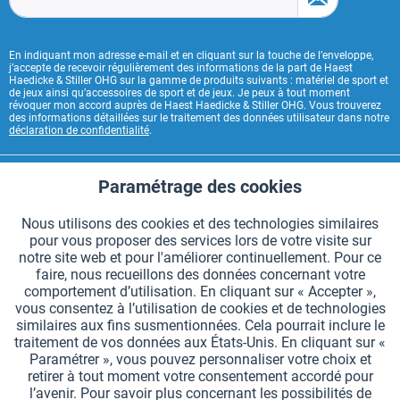
En indiquant mon adresse e-mail et en cliquant sur la touche de l’enveloppe,
j’accepte de recevoir régulièrement des informations de la part de Haest
Haedicke & Stiller OHG sur la gamme de produits suivants : matériel de sport et
de jeux ainsi qu’accessoires de sport et de jeux. Je peux à tout moment
révoquer mon accord auprès de Haest Haedicke & Stiller OHG. Vous trouverez
des informations détaillées sur le traitement des données utilisateur dans notre
déclaration de confidentialité
.
CONTACT HAEST
Paramétrage des cookies
Aktiv
Fonctionnels
HAEST SERVICE BOUTIQUE
Nous utilisons des cookies et des technologies similaires
pour vous proposer des services lors de votre visite sur
Aktiv
Suivi
INFORMATIONS GÉNÉRALES
notre site web et pour l'améliorer continuellement. Pour ce
faire, nous recueillons des données concernant votre
MODES DE PAIEMENT
comportement d’utilisation. En cliquant sur « Accepter »,
vous consentez à l’utilisation de cookies et de technologies
similaires aux fins susmentionnées. Cela pourrait inclure le
*Tous les prix comprennent la TVA et sont indiqués hors
frais de port
.
traitement de vos données aux États-Unis. En cliquant sur «
Paramétrer », vous pouvez personnaliser votre choix et
Paramètres des cookies
Demander le catalogue
retirer à tout moment votre consentement accordé pour
l’avenir. Pour savoir plus concernant les possibilités de
Gravures laser sur des témoins
Newsletter
Qui sommes nous ?