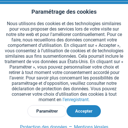
CONTACT HAEST
Paramétrage des cookies
Aktiv
Fonctionnels
HAEST SERVICE BOUTIQUE
Nous utilisons des cookies et des technologies similaires
pour vous proposer des services lors de votre visite sur
Aktiv
Suivi
INFORMATIONS GÉNÉRALES
notre site web et pour l'améliorer continuellement. Pour ce
faire, nous recueillons des données concernant votre
MODES DE PAIEMENT
comportement d’utilisation. En cliquant sur « Accepter »,
vous consentez à l’utilisation de cookies et de technologies
similaires aux fins susmentionnées. Cela pourrait inclure le
*Tous les prix comprennent la TVA et sont indiqués hors
frais de port
.
traitement de vos données aux États-Unis. En cliquant sur «
Paramétrer », vous pouvez personnaliser votre choix et
Paramètres des cookies
Demander le catalogue
retirer à tout moment votre consentement accordé pour
l’avenir. Pour savoir plus concernant les possibilités de
Gravures laser sur des témoins
Newsletter
Qui sommes nous ?
paramétrage et d'opposition, veuillez consulter notre
déclaration de protection des données. Vous pouvez
Aide et support
Contact
Livraison et paiement
conserver votre choix d’utilisation des cookies à tout
Retour & remboursement
Droit de rétractation
moment en
l’enregistrant.
Protection des données
CGV
Mentions légales
Paramétrer
Accepter
Déclarer la rétractation
Protection des données
Mentions légales