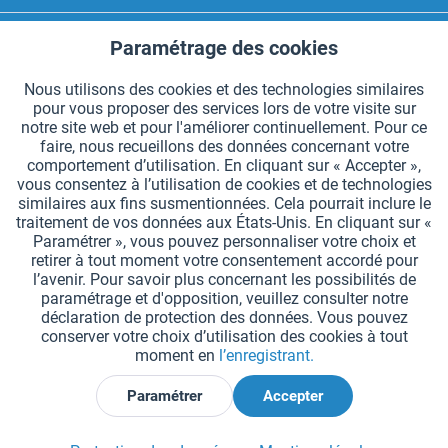
CONTACT HAEST
Paramétrage des cookies
Aktiv
Fonctionnels
HAEST SERVICE BOUTIQUE
Nous utilisons des cookies et des technologies similaires
pour vous proposer des services lors de votre visite sur
Aktiv
Suivi
INFORMATIONS GÉNÉRALES
notre site web et pour l'améliorer continuellement. Pour ce
faire, nous recueillons des données concernant votre
MODES DE PAIEMENT
comportement d’utilisation. En cliquant sur « Accepter »,
vous consentez à l’utilisation de cookies et de technologies
similaires aux fins susmentionnées. Cela pourrait inclure le
*Tous les prix comprennent la TVA et sont indiqués hors
frais de port
.
traitement de vos données aux États-Unis. En cliquant sur «
Paramétrer », vous pouvez personnaliser votre choix et
Paramètres des cookies
Demander le catalogue
retirer à tout moment votre consentement accordé pour
l’avenir. Pour savoir plus concernant les possibilités de
Gravures laser sur des témoins
Newsletter
Qui sommes nous ?
paramétrage et d'opposition, veuillez consulter notre
déclaration de protection des données. Vous pouvez
Aide et support
Contact
Livraison et paiement
conserver votre choix d’utilisation des cookies à tout
Retour & remboursement
Droit de rétractation
moment en
l’enregistrant.
Protection des données
CGV
Mentions légales
Paramétrer
Accepter
Déclarer la rétractation