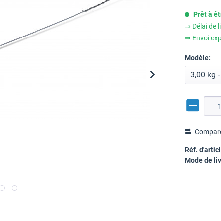
Prêt à ê
⇒ Délai de l
⇒ Envoi exp
Modèle:
Compar
Réf. d'articl
Mode de liv