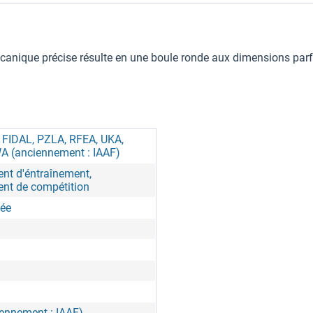
canique précise résulte en une boule ronde aux dimensions parf
, FIDAL, PZLA, RFEA, UKA,
A (anciennement : IAAF)
nt d'éntraînement,
nt de compétition
née
ennement : IAAF)