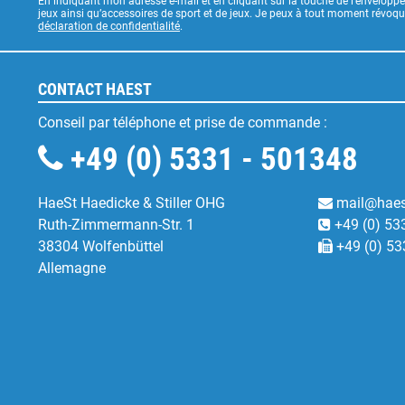
En indiquant mon adresse e-mail et en cliquant sur la touche de l’enveloppe
jeux ainsi qu’accessoires de sport et de jeux. Je peux à tout moment révoq
déclaration de confidentialité
.
CONTACT HAEST
Conseil par téléphone et prise de commande :
+49 (0) 5331 - 501348
HaeSt Haedicke & Stiller OHG
mail@haes
Ruth-Zimmermann-Str. 1
+49 (0) 53
38304 Wolfenbüttel
+49 (0) 53
Allemagne