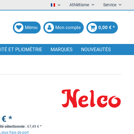
Athlétisme
Service
Francais
Mémo
Mon compte
0,00 € *
LITÉ ET PLIOMÉTRIE
MARQUES
NOUVEAUTÉS
 € *
ité sélectionnée :
67,49
€
*
A
plus frais de port