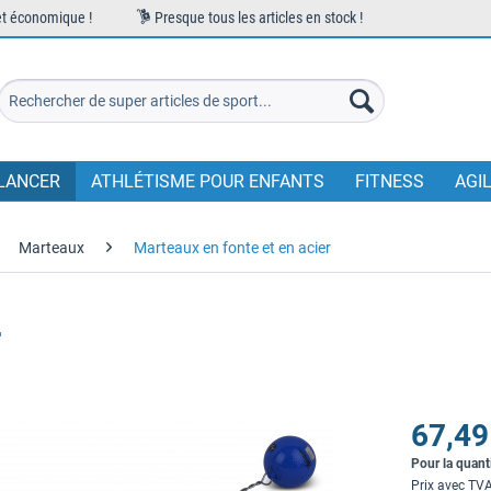
et économique !
Presque tous les articles en stock !
LANCER
ATHLÉTISME POUR ENFANTS
FITNESS
AGI
Marteaux
Marteaux en fonte et en acier
r
67,49
Pour la quant
Prix avec TV