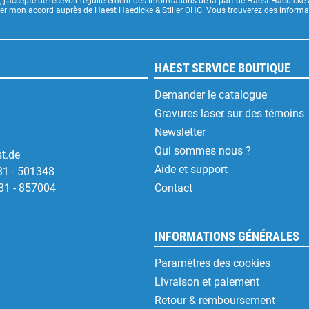
, j’accepte de recevoir régulièrement des informations de la part de Haest Haedicke 
uer mon accord auprès de Haest Haedicke & Stiller OHG. Vous trouverez des informati
HAEST SERVICE BOUTIQUE
Demander le catalogue
Gravures laser sur des témoins
Newsletter
Qui sommes nous ?
t.de
Aide et support
31 - 501348
31 - 857004
Contact
INFORMATIONS GÉNÉRALES
Paramètres des cookies
Livraison et paiement
Retour & remboursement