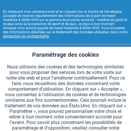
En indiquant mon adresse e-mail et en cliquant sur la touche de l’enveloppe,
j’accepte de recevoir régulièrement des informations de la part de Haest
Haedicke & Stiller OHG sur la gamme de produits suivants : matériel de sport et
de jeux ainsi qu’accessoires de sport et de jeux. Je peux à tout moment
révoquer mon accord auprès de Haest Haedicke & Stiller OHG. Vous trouverez
des informations détaillées sur le traitement des données utilisateur dans notre
déclaration de confidentialité
.
CONTACT HAEST
Paramétrage des cookies
Aktiv
Fonctionnels
HAEST SERVICE BOUTIQUE
Nous utilisons des cookies et des technologies similaires
pour vous proposer des services lors de votre visite sur
Aktiv
Suivi
INFORMATIONS GÉNÉRALES
notre site web et pour l'améliorer continuellement. Pour ce
faire, nous recueillons des données concernant votre
MODES DE PAIEMENT
comportement d’utilisation. En cliquant sur « Accepter »,
vous consentez à l’utilisation de cookies et de technologies
similaires aux fins susmentionnées. Cela pourrait inclure le
*Tous les prix comprennent la TVA et sont indiqués hors
frais de port
.
traitement de vos données aux États-Unis. En cliquant sur «
Paramétrer », vous pouvez personnaliser votre choix et
Paramètres des cookies
Demander le catalogue
retirer à tout moment votre consentement accordé pour
l’avenir. Pour savoir plus concernant les possibilités de
Gravures laser sur des témoins
Newsletter
Qui sommes nous ?
paramétrage et d'opposition, veuillez consulter notre