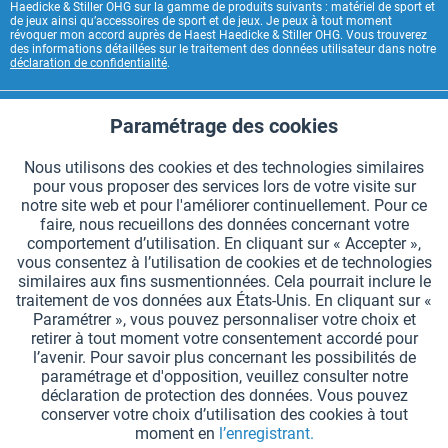
Haedicke & Stiller OHG sur la gamme de produits suivants : matériel de sport et
de jeux ainsi qu’accessoires de sport et de jeux. Je peux à tout moment
révoquer mon accord auprès de Haest Haedicke & Stiller OHG. Vous trouverez
des informations détaillées sur le traitement des données utilisateur dans notre
déclaration de confidentialité
.
CONTACT HAEST
Paramétrage des cookies
Aktiv
Fonctionnels
HAEST SERVICE BOUTIQUE
Nous utilisons des cookies et des technologies similaires
pour vous proposer des services lors de votre visite sur
Aktiv
Suivi
INFORMATIONS GÉNÉRALES
notre site web et pour l'améliorer continuellement. Pour ce
faire, nous recueillons des données concernant votre
MODES DE PAIEMENT
comportement d’utilisation. En cliquant sur « Accepter »,
vous consentez à l’utilisation de cookies et de technologies
similaires aux fins susmentionnées. Cela pourrait inclure le
*Tous les prix comprennent la TVA et sont indiqués hors
frais de port
.
traitement de vos données aux États-Unis. En cliquant sur «
Paramétrer », vous pouvez personnaliser votre choix et
Paramètres des cookies
Demander le catalogue
retirer à tout moment votre consentement accordé pour
l’avenir. Pour savoir plus concernant les possibilités de
Gravures laser sur des témoins
Newsletter
Qui sommes nous ?
paramétrage et d'opposition, veuillez consulter notre
déclaration de protection des données. Vous pouvez
Aide et support
Contact
Livraison et paiement
conserver votre choix d’utilisation des cookies à tout
Retour & remboursement
Droit de rétractation
moment en
l’enregistrant.