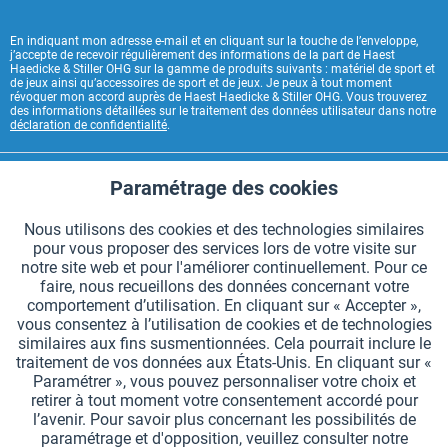
En indiquant mon adresse e-mail et en cliquant sur la touche de l’enveloppe,
j’accepte de recevoir régulièrement des informations de la part de Haest
Haedicke & Stiller OHG sur la gamme de produits suivants : matériel de sport et
de jeux ainsi qu’accessoires de sport et de jeux. Je peux à tout moment
révoquer mon accord auprès de Haest Haedicke & Stiller OHG. Vous trouverez
des informations détaillées sur le traitement des données utilisateur dans notre
déclaration de confidentialité
.
CONTACT HAEST
Paramétrage des cookies
Aktiv
Fonctionnels
HAEST SERVICE BOUTIQUE
Nous utilisons des cookies et des technologies similaires
pour vous proposer des services lors de votre visite sur
Aktiv
Suivi
INFORMATIONS GÉNÉRALES
notre site web et pour l'améliorer continuellement. Pour ce
faire, nous recueillons des données concernant votre
MODES DE PAIEMENT
comportement d’utilisation. En cliquant sur « Accepter »,
vous consentez à l’utilisation de cookies et de technologies
similaires aux fins susmentionnées. Cela pourrait inclure le
*Tous les prix comprennent la TVA et sont indiqués hors
frais de port
.
traitement de vos données aux États-Unis. En cliquant sur «
Paramétrer », vous pouvez personnaliser votre choix et
Paramètres des cookies
Demander le catalogue
retirer à tout moment votre consentement accordé pour
l’avenir. Pour savoir plus concernant les possibilités de
Gravures laser sur des témoins
Newsletter
Qui sommes nous ?
paramétrage et d'opposition, veuillez consulter notre