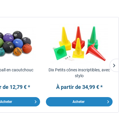
ball en caoutchouc
Dix Petits cônes inscriptibles, avec
Vi
stylo
r de 12,79 € *
À partir de 34,99 € *
À
Acheter
Acheter