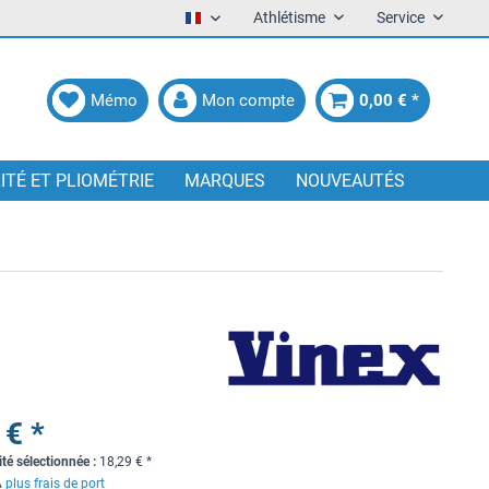
Athlétisme
Service
Francais
Mémo
Mon compte
0,00 € *
LITÉ ET PLIOMÉTRIE
MARQUES
NOUVEAUTÉS
 € *
ité sélectionnée :
18,29
€
*
A
plus frais de port