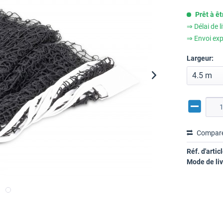
Prêt à ê
⇒ Délai de l
⇒ Envoi exp
Largeur:
Compar
Réf. d'articl
Mode de liv